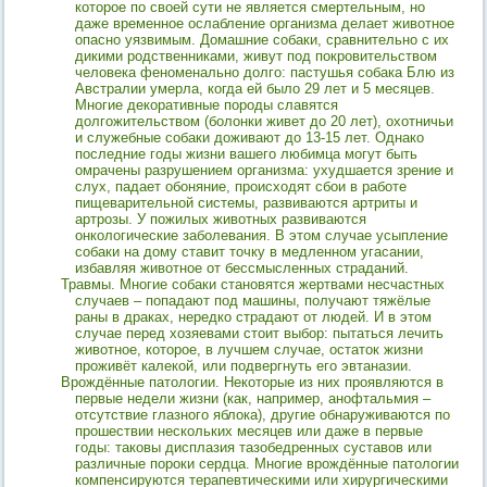
которое по своей сути не является смертельным, но
даже временное ослабление организма делает животное
опасно уязвимым. Домашние собаки, сравнительно с их
дикими родственниками, живут под покровительством
человека феноменально долго: пастушья собака Блю из
Австралии умерла, когда ей было 29 лет и 5 месяцев.
Многие декоративные породы славятся
долгожительством (болонки живет до 20 лет), охотничьи
и служебные собаки доживают до 13-15 лет. Однако
последние годы жизни вашего любимца могут быть
омрачены разрушением организма: ухудшается зрение и
слух, падает обоняние, происходят сбои в работе
пищеварительной системы, развиваются артриты и
артрозы. У пожилых животных развиваются
онкологические заболевания. В этом случае усыпление
собаки на дому ставит точку в медленном угасании,
избавляя животное от бессмысленных страданий.
Травмы. Многие собаки становятся жертвами несчастных
случаев – попадают под машины, получают тяжёлые
раны в драках, нередко страдают от людей. И в этом
случае перед хозяевами стоит выбор: пытаться лечить
животное, которое, в лучшем случае, остаток жизни
проживёт калекой, или подвергнуть его эвтаназии.
Врождённые патологии. Некоторые из них проявляются в
первые недели жизни (как, например, анофтальмия –
отсутствие глазного яблока), другие обнаруживаются по
прошествии нескольких месяцев или даже в первые
годы: таковы дисплазия тазобедренных суставов или
различные пороки сердца. Многие врождённые патологии
компенсируются терапевтическими или хирургическими