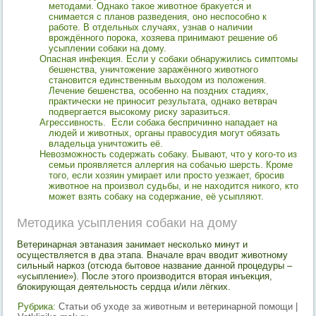
методами. Однако такое животное бракуется и
снимается с планов разведения, оно неспособно к
работе. В отдельных случаях, узнав о наличии
врождённого порока, хозяева принимают решение об
усыплении собаки на дому.
Опасная инфекция. Если у собаки обнаружились симптомы
бешенства, уничтожение заражённого животного
становится единственным выходом из положения.
Лечение бешенства, особенно на поздних стадиях,
практически не приносит результата, однако ветврач
подвергается высокому риску заразиться.
Агрессивность. Если собака беспричинно нападает на
людей и животных, органы правосудия могут обязать
владельца уничтожить её.
Невозможность содержать собаку. Бывают, что у кого-то из
семьи проявляется аллергия на собачью шерсть. Кроме
того, если хозяин умирает или просто уезжает, бросив
животное на произвол судьбы, и не находится никого, кто
может взять собаку на содержание, её усыпляют.
Методика усыпления собаки на дому
Ветеринарная эвтаназия занимает несколько минут и
осуществляется в два этапа. Вначале врач вводит животному
сильный наркоз (отсюда бытовое название данной процедуры –
«усыпление»). После этого производится вторая инъекция,
блокирующая деятельность сердца и/или лёгких.
Рубрика:
Статьи об уходе за животным и ветеринарной помощи |