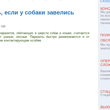
Осно
КОНС
, если у собаки завелись
Мы да
по вс
назна
лечен
nat
паразитов, обитающих в шерсти собак и кошек, считаются
ПОЛН
т ушные, лесные. Паразиты быстро размножаются и от
ОБСЛ
ем контактирующим особям.
Мы пр
анализ
ОПЕР
СЛОЖ
Квали
клини
сложн
СТАЦ
Стаци
ВЫЗО