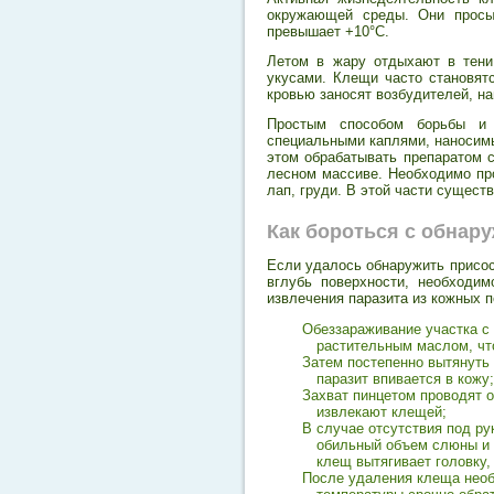
окружающей среды. Они просып
превышает +10°С.
Летом в жару отдыхают в тени
укусами. Клещи часто становят
кровью заносят возбудителей, н
Простым способом борьбы и 
специальными каплями, наносимы
этом обрабатывать препаратом с
лесном массиве. Необходимо пр
лап, груди. В этой части сущест
Как бороться с обнар
Если удалось обнаружить присос
вглубь поверхности, необходи
извлечения паразита из кожных п
Обеззараживание участка с
растительным маслом, чт
Затем постепенно вытянуть 
паразит впивается в кожу;
Захват пинцетом проводят 
извлекают клещей;
В случае отсутствия под р
обильный объем слюны и 
клещ вытягивает головку,
После удаления клеща необ