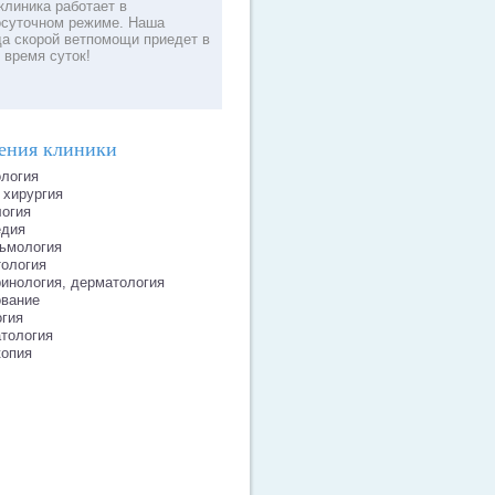
клиника работает в
осуточном режиме. Наша
да скорой ветпомощи приедет в
 время суток!
ения клиники
логия
хирургия
огия
едия
ьмология
ология
инология, дерматология
ование
гия
тология
копия